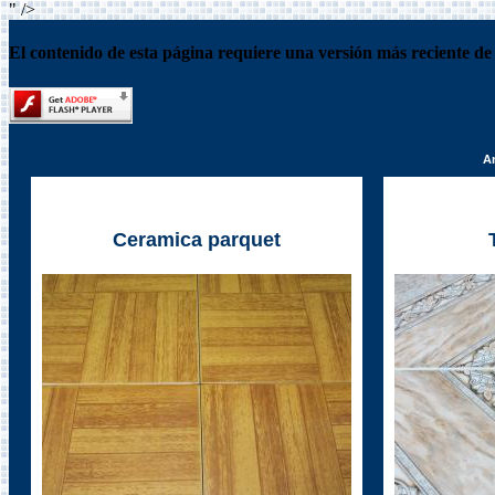
" />
El contenido de esta página requiere una versión más reciente de
An
Ceramica parquet