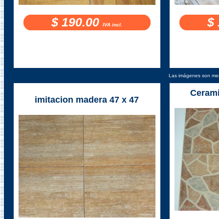
$ 190.00
$
IVA incl.
Las imágenes son mera
Cerami
imitacion madera 47 x 47